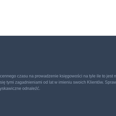
ennego czasu na prowadzenie księgowości na tyle ile to jest
się tymi zagadnieniami od lat w imieniu swoich Klientów. Spra
łyskawiczne odnaleźć.