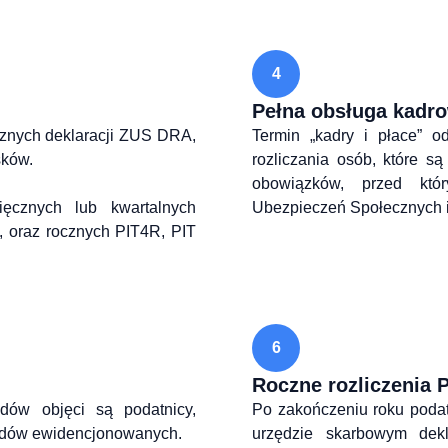
4
Pełna obsługa kadr
znych deklaracji ZUS DRA, 
Termin „kadry i płace” od
ków.

rozliczania osób, które są
obowiązków, przed któ
ęcznych lub kwartalnych 
Ubezpieczeń Społecznych 
, oraz rocznych PIT4R, PIT 
6
Roczne rozliczenia 
ów objęci są podatnicy, 
Po zakończeniu roku poda
chodów ewidencjonowanych.
urzędzie skarbowym dekla