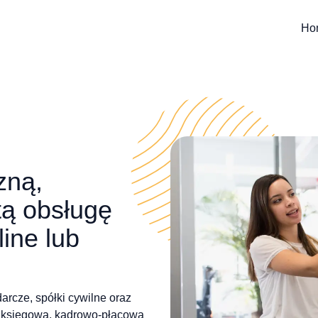
Ho
zną,
tą obsługę
line lub
rcze, spółki cywilne oraz
 księgową, kadrowo-płacową