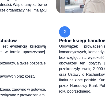
ałalności. Wspieramy zarówno
rze organizacyjnej i majątku.
2
zchodów
Pełne księgi handlo
jest ewidencją księgową 
Obowiązek prowadzeni
h w formie uproszczonej. 
komandytowych, komandytow
bez względu na wysokość 
przedaży, a także pozostałe
obowiązek ten dotyczy p
przekroczyły kwotę 2 000 
oraz Ustawy o Rachunkowo
tawowych oraz koszty
limitu na złote polskie. Ku
przez Narodowy Bank Pols
odzenia, zarówno w gotówce,
roku poprzedniego.
ki związane z prowadzeniem