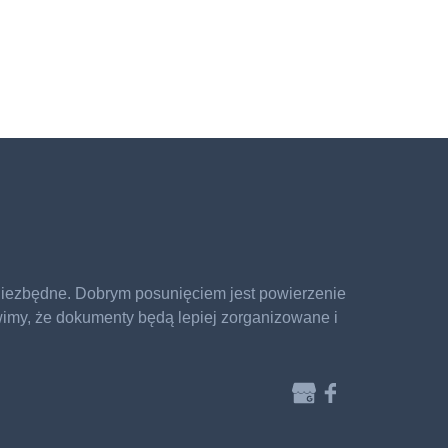
 niezbędne. Dobrym posunięciem jest powierzenie
wimy, że dokumenty będą lepiej zorganizowane i