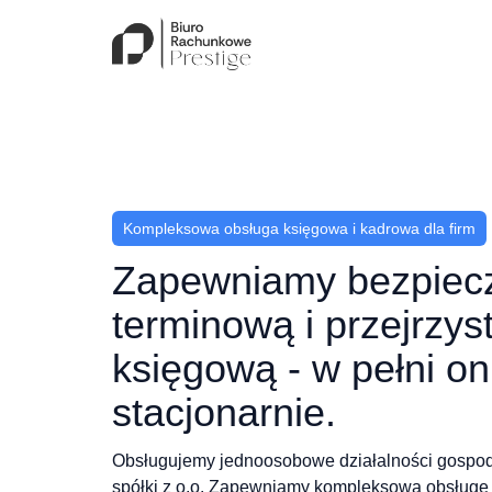
Kompleksowa obsługa księgowa i kadrowa dla firm
Zapewniamy bezpiec
terminową i przejrzys
księgową - w pełni on
stacjonarnie.
Obsługujemy jednoosobowe działalności gospoda
spółki z o.o. Zapewniamy kompleksową obsługę