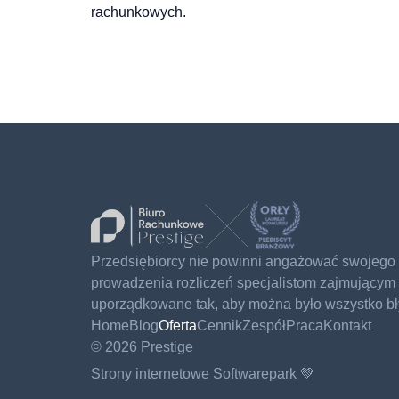
rachunkowych.
Przedsiębiorcy nie powinni angażować swojego c
prowadzenia rozliczeń specjalistom zajmującym 
uporządkowane tak, aby można było wszystko b
Home
Blog
Oferta
Cennik
Zespół
Praca
Kontakt
©
2026
Prestige
Strony internetowe
Softwarepark 💚