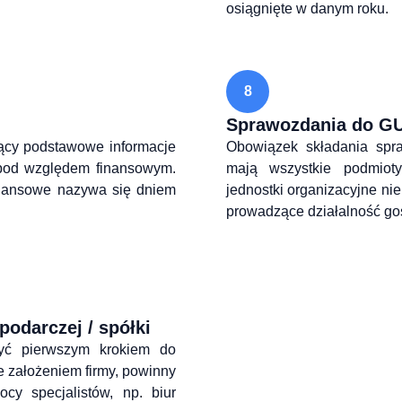
osiągnięte w danym roku.
8
Sprawozdania do G
cy podstawowe informacje 
Obowiązek składania spr
e pod względem finansowym. 
mają wszystkie podmioty
inansowe nazywa się dniem 
jednostki organizacyjne ni
prowadzące działalność go
odarczej / spółki
yć pierwszym krokiem do 
 założeniem firmy, powinny 
y specjalistów, np. biur 